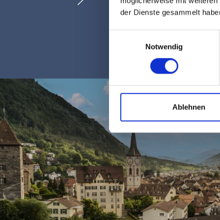
möglicherweise mit weiteren
der Dienste gesammelt habe
Einwilligungsauswahl
Notwendig
Ablehnen