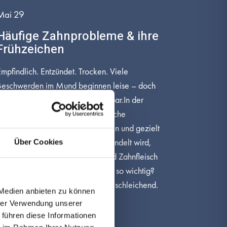
Mai 29
Häufige Zahnprobleme & ihre
Frühzeichen
mpfindlich. Entzündet. Trocken. Viele
Beschwerden im Mund beginnen leise – doch
hre Frühzeichen sind klar erkennbar.In der
milePraxis helfen wir Ihnen, typische
ahnprobleme früh zu identifizieren und gezielt
vorzubeugen. Denn je früher behandelt wird,
Über Cookies
esto besser lassen sich Zähne und Zahnfleisch
erhalten. Warum sind Frühzeichen so wichtig?
Zahnprobleme entwickeln sich oft schleichend.
 Medien anbieten zu können
Kleine Symptome wie […]
hrer Verwendung unserer
 führen diese Informationen