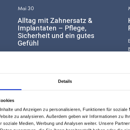
Mai 30
Alltag mit Zahnersatz &
Implantaten – Pflege,
Sicherheit und ein gutes
E
Gefühl
Stabil. Komfortabel. Alltagstauglich. Moderner
i
Zahnersatz – ob Implantat, Krone, Brücke oder
S
Prothese – ermöglicht ein natürliches Kaugefühl
d
Z
und ein ästhetisches Lächeln. Unsere Teams
Details
beim Zahnarzt in Chur und beim Zahnarzt in
d
Malans begleiten Sie von der Planung bis zur
Cookies
langfristigen Nachsorge von Zahnersatz und
n
nhalte und Anzeigen zu personalisieren, Funktionen für soziale
Implantaten. Warum braucht Zahnersatz
Website zu analysieren. Außerdem geben wir Informationen zu I
besondere Pflege? Auch wenn Zahnersatz nicht
r soziale Medien, Werbung und Analysen weiter. Unsere Partner
„kariös“ […]