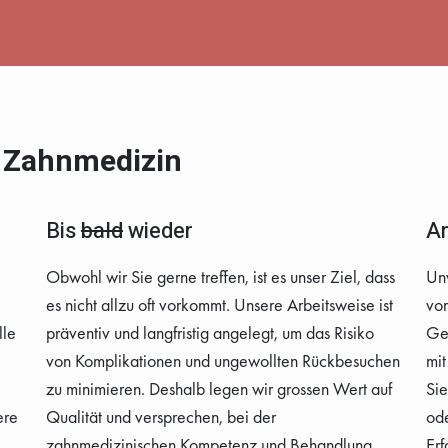
e Zahnmedizin
Bis
bald
wieder
An
Obwohl wir Sie gerne treffen, ist es unser Ziel, dass
Un
es nicht allzu oft vorkommt. Unsere Arbeitsweise ist
vor
lle
präventiv und langfristig angelegt, um das Risiko
Geg
von Komplikationen und ungewollten Rückbesuchen
mit
zu minimieren. Deshalb legen wir grossen Wert auf
Sie
ere
Qualität und versprechen, bei der
ode
zahnmedizinischen Kompetenz und Behandlung
Erf