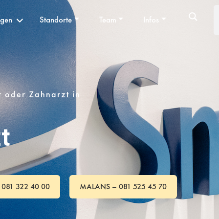
ngen
Standorte
Team
Infos
r oder Zahnarzt in
t
 081 322 40 00
MALANS – 081 525 45 70