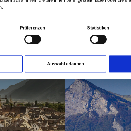
 Daten zusammen, die Sie ihnen bereitgestellt haben oder die s
n.
Präferenzen
Statistiken
Auswahl erlauben