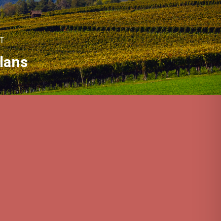
T
lans