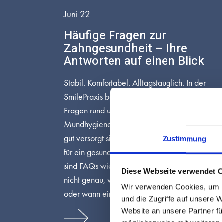
Juni 22
Häufige Fragen zur
Zahngesundheit – Ihre
Antworten auf einen Blick
Stabil. Komfortabel. Alltagstauglich. In der
SmilePraxis beantworten wir die häufigsten
Fragen rund um Zähne, Zahnfleisch und
Mundhygiene – damit Sie informiert, sicher un
gut versorgt sind. Wissen ist die beste Vorsorge
Zustimmung
für ein gesundes, strahlendes Lächeln. Warum
sind FAQs wichtig? Viele Menschen wissen
Diese Webseite verwendet 
nicht genau, wie sie ihre Zähne optimal pflege
Wir verwenden Cookies, um I
oder wann ein Besuch […]
und die Zugriffe auf unsere 
Website an unsere Partner fü