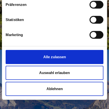
Präferenzen
Statistiken
CHUR UND REGION
Zahnarzt Chur
Marketing
Alle zulassen
Auswahl erlauben
Ablehnen