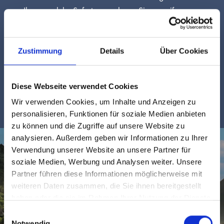
Ihnen, welche Sofortmassnahmen Sie ergreifen
sollten, um Ihre Zähne zu retten und langfristige
Schäden zu vermeiden. Warum schnelle Reaktion
Zustimmung
Details
Über Cookies
entscheidend ist Bei Zahnunfällen zählt jede
Minute. Die richtige […]
Diese Webseite verwendet Cookies
Wir verwenden Cookies, um Inhalte und Anzeigen zu
personalisieren, Funktionen für soziale Medien anbieten
zu können und die Zugriffe auf unsere Website zu
analysieren. Außerdem geben wir Informationen zu Ihrer
Verwendung unserer Website an unsere Partner für
soziale Medien, Werbung und Analysen weiter. Unsere
Partner führen diese Informationen möglicherweise mit
weiteren Daten zusammen, die Sie ihnen bereitgestellt
haben oder die sie im Rahmen Ihrer Nutzung der Dienste
gesammelt haben.
Einwilligungsauswahl
Notwendig