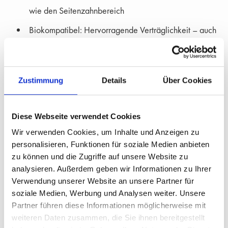
wie den Seitenzahnbereich
Biokompatibel: Hervorragende Verträglichkeit – auch
für Langzeitanwendungen
Korrosionsbeständig: Reagiert nicht mit anderen
Materialien im Mund
Zustimmung
Details
Über Cookies
Perfekte Osseointegration: Titan verbindet sich
dauerhaft mit dem Knochen
Diese Webseite verwendet Cookies
Klinisch bewährt: Jahrzehntelange Erfahrung und
Wir verwenden Cookies, um Inhalte und Anzeigen zu
höchste Erfolgsraten
personalisieren, Funktionen für soziale Medien anbieten
zu können und die Zugriffe auf unsere Website zu
Ideal für:
analysieren. Außerdem geben wir Informationen zu Ihrer
Verwendung unserer Website an unsere Partner für
soziale Medien, Werbung und Analysen weiter. Unsere
Implantate bei fehlenden Zähnen
Partner führen diese Informationen möglicherweise mit
Festsitzender Zahnersatz bei Kieferknochenrückgang
weiteren Daten zusammen, die Sie ihnen bereitgestellt