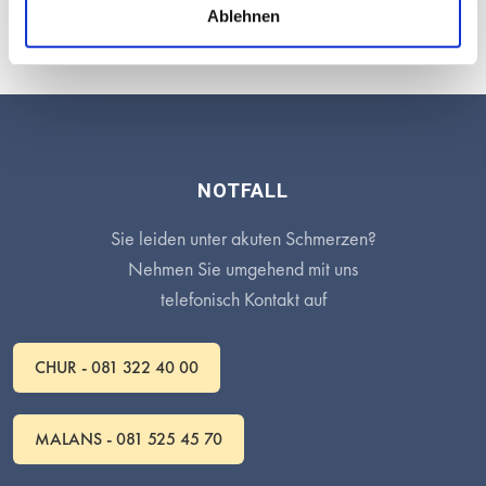
Ihr SmilePraxis Team
–
Ihr
Zahnarzt in Chur
und
Malans
.
Ablehnen
NOTFALL
Sie leiden unter akuten Schmerzen?
Nehmen Sie umgehend mit uns
telefonisch Kontakt auf
CHUR - 081 322 40 00
MALANS - 081 525 45 70