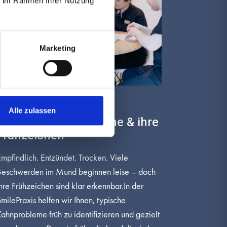
ie im Rahmen Ihrer Nutzung
Marketing
Mai 29
Alle zulassen
Häufige Zahnprobleme & ihre
Frühzeichen
mpfindlich. Entzündet. Trocken. Viele
Beschwerden im Mund beginnen leise – doch
hre Frühzeichen sind klar erkennbar.In der
milePraxis helfen wir Ihnen, typische
ahnprobleme früh zu identifizieren und gezielt