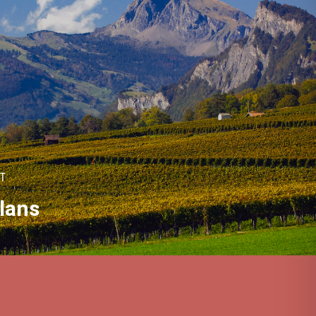
T
lans