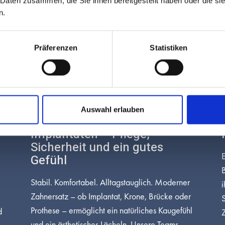
 Daten zusammen, die Sie ihnen bereitgestellt haben oder die s
n.
Präferenzen
Statistiken
Mai 30
Auswahl erlauben
Alltag mit Zahnersatz &
Implantaten – Pflege,
Sicherheit und ein gutes
E
Gefühl
Stabil. Komfortabel. Alltagstauglich. Moderner
i
Zahnersatz – ob Implantat, Krone, Brücke oder
S
Prothese – ermöglicht ein natürliches Kaugefühl
d
Z
und ein ästhetisches Lächeln. Unsere Teams